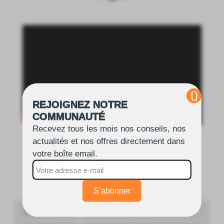
REJOIGNEZ NOTRE
COMMUNAUTÉ
Recevez tous les mois nos conseils, nos
actualités et nos offres directement dans
votre boîte email.
Fiche technique
S’abonner
Matières
Cordura® 700D