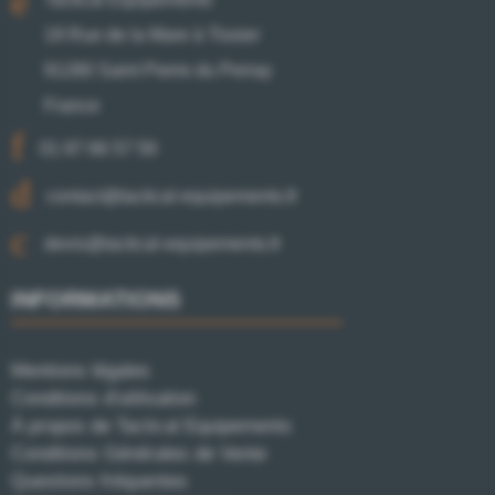
19 Rue de la Mare à Tissier
91280 Saint Pierre du Perray
France
01 87 66 57 59
contact@tactical-equipements.fr
devis@tactical-equipements.fr
INFORMATIONS
Mentions légales
Conditions d'utilisation
À propos de Tactical Equipements
Conditions Générales de Vente
Questions fréquentes