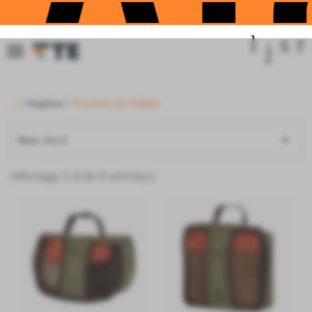
...
Hygiène
Trousses de Toilette

Nom, A à Z
Affichage 1-8 de 8 article(s)