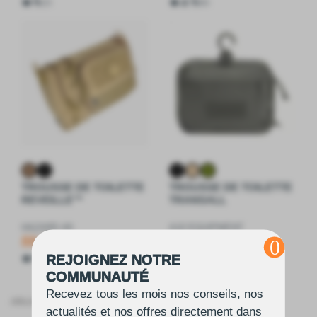
5
4.5
2
6
TROUSSE DE TOILETTE
TROUSSE DE TOILETTE
REVEILLE™
TRANSALL
HAZARD 4®
A10 EQUIPMENT
59,95 €
21,95 €
REJOIGNEZ NOTRE
5
5
2
3
COMMUNAUTÉ
Recevez tous les mois nos conseils, nos
Affichage 1-8 de 8 article(s)
actualités et nos offres directement dans