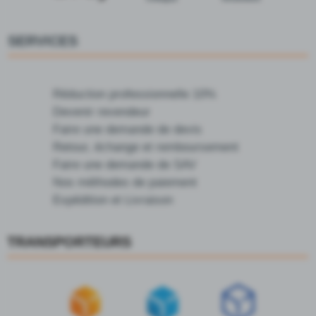
SERVICES
Réduction professionnelle 10%
Devenir revendeur
Faire une demande de devis
Retour, échange et remboursement
Faire une demande de SAV
Nos méthodes de paiement
Expédition et Livraison
TRANSPORTEURS