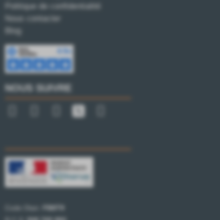
Politique de confidentialité
Nous contacter
Blog
NOUS SUIVRE
Code Otan:
FB8T9