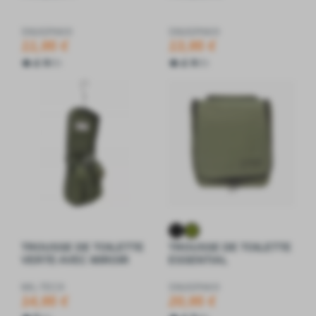
SNUGPAK®
SNUGPAK®
11,95 €
13,95 €
4.8
4.8
5
5
TROUSSE DE TOILETTE
TROUSSE DE TOILETTE
VERTE AVEC MIROIR
ESSENTIAL
MIL-TEC®
SNUGPAK®
14,95 €
20,95 €