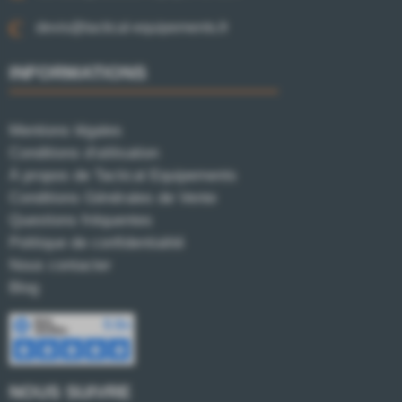
devis@tactical-equipements.fr
INFORMATIONS
Mentions légales
Conditions d'utilisation
À propos de Tactical Equipements
Conditions Générales de Vente
Questions fréquentes
Politique de confidentialité
Nous contacter
Blog
NOUS SUIVRE