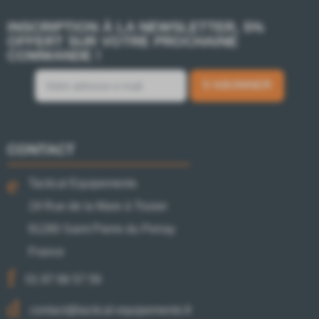
INSCRIPTION À LA NEWSLETTER, 5%
OFFERT SUR VOTRE PROCHAINE
COMMANDE !
S’ABONNER
CONTACT
Tactical Equipements
19 Rue de la Mare à Tissier
91280 Saint Pierre du Perray
France
01 87 66 57 59
contact@tactical-equipements.fr