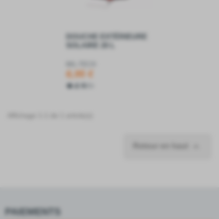
DOUCHE EXTÉRIEURE
SOLAIRE 20 L
MIL-TEC®
6,95 €
4.6
5
Affichage 1-1 de 1 article(s)

Retour en haut
PAIEMENTS