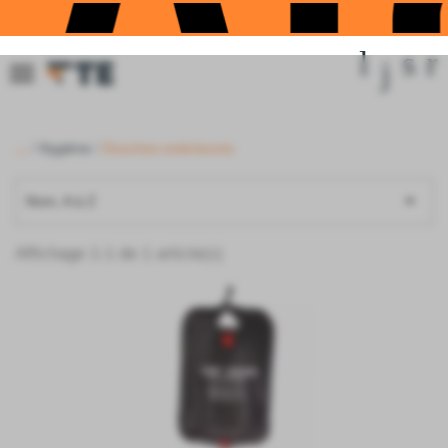
...
Hygiène
Douches extérieures

Nom, A à Z
Affichage 1-1 de 1 article(s)