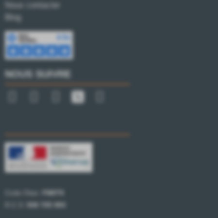
Nous contacter
Blog
NOUS SUIVRE
Code Otan:
FB8T9
R.C.S:
508 705 993