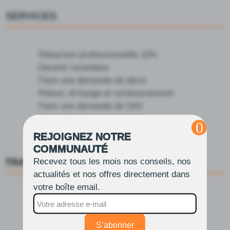
SERVICES
Réduction professionnelle 10%
Devenir revendeur
Faire une demande de devis
Retour, échange et remboursement
Faire une demande de SAV
Nos méthodes de paiement
Expédition et Livraison
REJOIGNEZ NOTRE
COMMUNAUTÉ
Recevez tous les mois nos conseils, nos
TRANSPORTEURS
actualités et nos offres directement dans
votre boîte email.
S’abonner