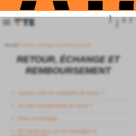
Accueil
Retour, échange et remboursement
RETOUR, ÉCHANGE ET
REMBOURSEMENT
Quelles sont les modalités de retour ?
Ou faire ma demande de retour ?
Faire un échange.
En savoir plus sur les échanges et