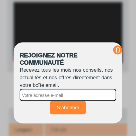
REJOIGNEZ NOTRE
COMMUNAUTÉ
Recevez tous les mois nos conseils, nos
actualités et nos offres directement dans
votre boîte email.
Fiche technique
S’abonner
Longueur
23,9 cm
Largeur
7,9 cm