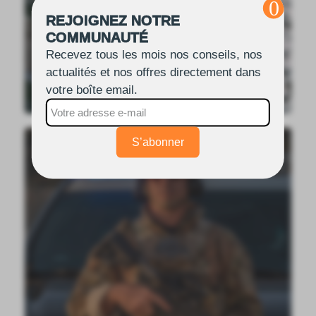
REJOIGNEZ NOTRE
COMMUNAUTÉ
Recevez tous les mois nos conseils, nos
actualités et nos offres directement dans
votre boîte email.
S’abonner