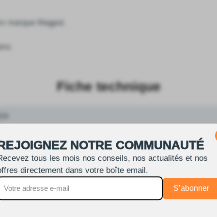
ors marque Magpul.
aire.
Fiche technique
SA
cier, revêtement Melonite™
REJOIGNEZ NOTRE COMMUNAUTÉ
Recevez tous les mois nos conseils, nos actualités et nos
offres directement dans votre boîte email.
Magpul
S’abonner