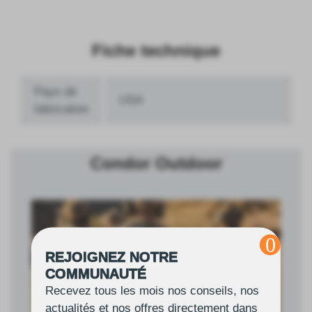
Fiche technique
Pays de
USA
fabrication
Condor Outdoor
REJOIGNEZ NOTRE
COMMUNAUTÉ
Recevez tous les mois nos conseils, nos
actualités et nos offres directement dans