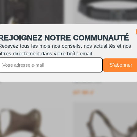
REJOIGNEZ NOTRE COMMUNAUTÉ
Recevez tous les mois nos conseils, nos actualités et nos
offres directement dans votre boîte email.
 COBRA FC45
CEINTURE COBRA MODU
S’abonner
RANGE 45MM
X
HELIKON-TEX
Aperçu
67,95 €