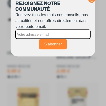
REJOIGNEZ NOTRE
COMMUNAUTÉ
Recevez tous les mois nos conseils, nos
actualités et nos offres directement dans
votre boîte email.
S’abonner
CISEAUX TRAUMA
COMPRESSE ANTI-
BRÛLURE 10X10CM -
BURN GEL
RHINO RESCUE
RHINO RESCUE
5,95 €
2,95 €
4.8
5
4
2